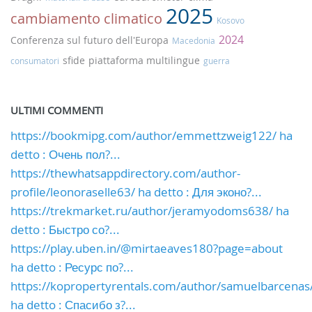
2025
cambiamento climatico
Kosovo
2024
Conferenza sul futuro dell'Europa
Macedonia
sfide
piattaforma multilingue
consumatori
guerra
ULTIMI COMMENTI
https://bookmipg.com/author/emmettzweig122/ ha
detto : Очень пол?...
https://thewhatsappdirectory.com/author-
profile/leonoraselle63/ ha detto : Для эконо?...
https://trekmarket.ru/author/jeramyodoms638/ ha
detto : Быстро со?...
https://play.uben.in/@mirtaeaves180?page=about
ha detto : Ресурс по?...
https://kopropertyrentals.com/author/samuelbarcenas
ha detto : Спасибо з?...