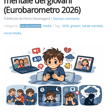
mentale dei giovani
(Eurobarometro 2026)
Pubblicato da Pierre Dieumegard
Nessun commento
Categoria :
Eurobarometer
,
media
Tag :
2026
,
giovani
,
salute mentale
,
social media
,