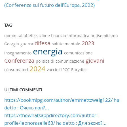
(Conferenza sul futuro dell'Europa, 2022)
TAG
uomini
alfabetizzazione finanzia
informatica
antisemitismo
difesa
2023
Georgia
guerra
salute mentale
energia
insegnamento
comunicazione
Conferenza
giovani
politica di comunicazione
2024
consumatori
vaccini
IPCC
Eurydice
ULTIMI COMMENTI
https://bookmipg.com/author/emmettzweig122/ ha
detto : Очень пол?...
https://thewhatsappdirectory.com/author-
profile/leonoraselle63/ ha detto : Для эконо?...