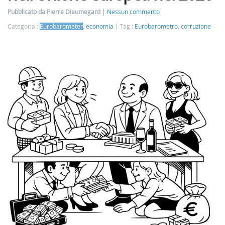
Pubblicato da Pierre Dieumegard
Nessun commento
Categoria :
Eurobarometer
,
economia
Tag :
Eurobarometro
,
corruzione