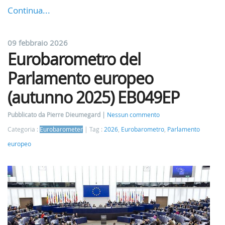
Continua...
09 febbraio 2026
Eurobarometro del
Parlamento europeo
(autunno 2025) EB049EP
Pubblicato da Pierre Dieumegard
Nessun commento
Categoria :
Eurobarometer
Tag :
2026
,
Eurobarometro
,
Parlamento
europeo