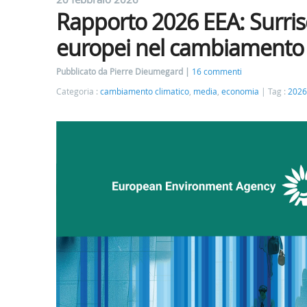
Rapporto 2026 EEA: Surrisca
europei nel cambiamento 
Pubblicato da Pierre Dieumegard
16 commenti
Categoria :
cambiamento climatico
,
media
,
economia
Tag :
2026