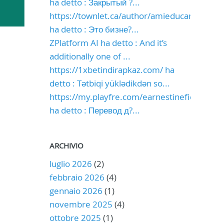
ha detto : Закрытый ?...
https://townlet.ca/author/amieducan0490/
ha detto : Это бизне?...
ZPlatform AI ha detto : And it’s
additionally one of ...
https://1xbetindirapkaz.com/ ha
detto : Tətbiqi yüklədikdən so...
https://my.playfre.com/earnestinefiel
ha detto : Перевод д?...
ARCHIVIO
luglio 2026
(2)
febbraio 2026
(4)
gennaio 2026
(1)
novembre 2025
(4)
ottobre 2025
(1)