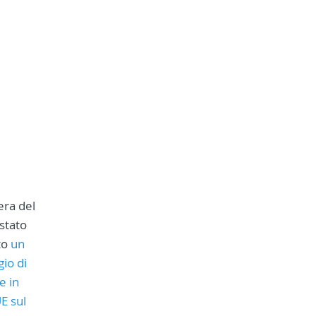
ra del
stato
to
un
io di
e in
UE sul