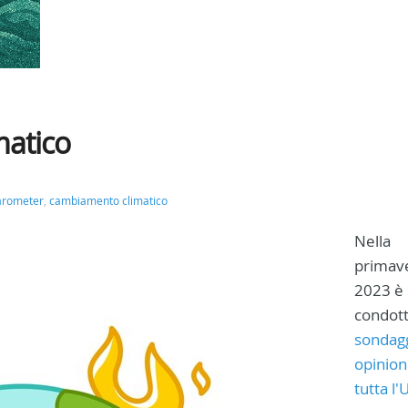
atico
arometer
,
cambiamento climatico
Nella
primave
2023 è 
condot
sondagg
opinion
tutta l'