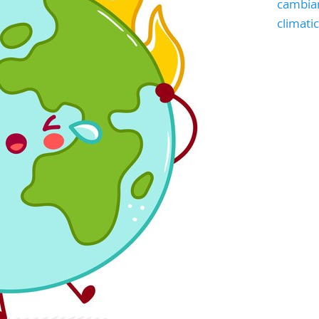
cambia
climati