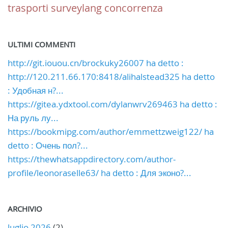
trasporti
surveylang
concorrenza
ULTIMI COMMENTI
http://git.iouou.cn/brockuky26007 ha detto :
http://120.211.66.170:8418/alihalstead325 ha detto
: Удобная н?...
https://gitea.ydxtool.com/dylanwrv269463 ha detto :
На руль лу...
https://bookmipg.com/author/emmettzweig122/ ha
detto : Очень пол?...
https://thewhatsappdirectory.com/author-
profile/leonoraselle63/ ha detto : Для эконо?...
ARCHIVIO
luglio 2026
(2)