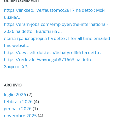
ULTIMI COMMENTI
https://linkseo.live/faustomcc2817 ha detto : Мой
бизне?...
https://eram-jobs.com/employer/the-international-
2026 ha detto : Билеты на ...
лєнта транспортерна ha detto : I for all time emailed
this websit...
https://devcraft-dot.tech/tishatyrell66 ha detto :
https://redev.lol/waynegab871663 ha detto :
Закрытый ?...
ARCHIVIO
luglio 2026
(2)
febbraio 2026
(4)
gennaio 2026
(1)
novembre 2025
(4)