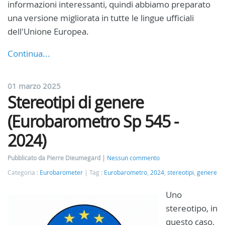
informazioni interessanti, quindi abbiamo preparato
una versione migliorata in tutte le lingue ufficiali
dell'Unione Europea.
Continua...
01 marzo 2025
Stereotipi di genere
(Eurobarometro Sp 545 -
2024)
Pubblicato da Pierre Dieumegard
Nessun commento
Categoria :
Eurobarometer
Tag :
Eurobarometro
,
2024
,
stereotipi
,
genere
Uno
stereotipo, in
questo caso,