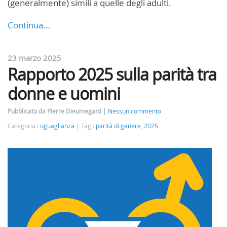
(generalmente) simili a quelle degli adulti.
Continua...
23 marzo 2025
Rapporto 2025 sulla parità tra
donne e uomini
Pubblicato da Pierre Dieumegard
Nessun commento
Categoria :
uguaglianza
Tag :
parità di genere
,
2025