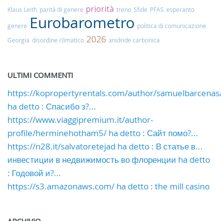
priorità
Klaus Leith
parità di genere
treno
Sfide
PFAS
esperanto
Eurobarometro
genere
politica di comunicazione
2026
Georgia
disordine climatico
anidride carbonica
ULTIMI COMMENTI
https://kopropertyrentals.com/author/samuelbarcenas
ha detto : Спасибо з?...
https://www.viaggipremium.it/author-
profile/herminehotham5/ ha detto : Сайт помо?...
https://n28.it/salvatoretejad ha detto : В статье в...
инвестиции в недвижимость во флоренции ha detto
: Годовой и?...
https://s3.amazonaws.com/ ha detto : the mill casino
ARCHIVIO