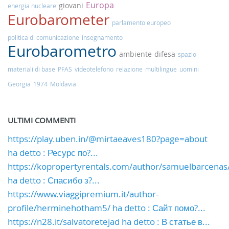
Europa
giovani
energia nucleare
Eurobarometer
parlamento europeo
politica di comunicazione
insegnamento
Eurobarometro
ambiente
difesa
spazio
materiali di base
PFAS
videotelefono
relazione
multilingue
uomini
Georgia
1974
Moldavia
ULTIMI COMMENTI
https://play.uben.in/@mirtaeaves180?page=about
ha detto : Ресурс по?...
https://kopropertyrentals.com/author/samuelbarcenas
ha detto : Спасибо з?...
https://www.viaggipremium.it/author-
profile/herminehotham5/ ha detto : Сайт помо?...
https://n28.it/salvatoretejad ha detto : В статье в...