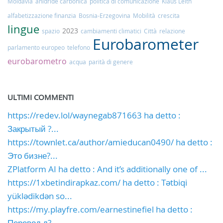
Moldavia
anidride carbonica
politica di comunicazione
Klaus Leith
alfabetizzazione finanzia
Bosnia-Erzegovina
Mobilità
crescita
lingue
2023
spazio
cambiamenti climatici
Città
relazione
Eurobarometer
parlamento europeo
telefono
eurobarometro
acqua
parità di genere
ULTIMI COMMENTI
https://redev.lol/waynegab871663 ha detto :
Закрытый ?...
https://townlet.ca/author/amieducan0490/ ha detto :
Это бизне?...
ZPlatform AI ha detto : And it’s additionally one of ...
https://1xbetindirapkaz.com/ ha detto : Tətbiqi
yüklədikdən so...
https://my.playfre.com/earnestinefiel ha detto :
Перевод д?...