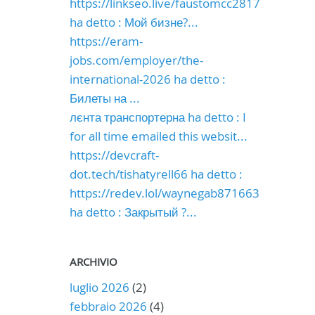
https://linkseo.live/faustomcc2817
ha detto : Мой бизне?...
https://eram-
jobs.com/employer/the-
international-2026 ha detto :
Билеты на ...
лєнта транспортерна ha detto : I
for all time emailed this websit...
https://devcraft-
dot.tech/tishatyrell66 ha detto :
https://redev.lol/waynegab871663
ha detto : Закрытый ?...
ARCHIVIO
luglio 2026
(2)
febbraio 2026
(4)