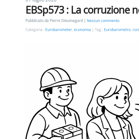
EBSp573 : La corruzione n
Pubblicato da Pierre Dieumegard
Nessun commento
Categoria :
Eurobarometer
,
economia
Tag :
Eurobarometro
,
cor