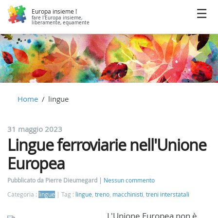
Europa insieme !
fare l'Europa insieme,
liberamente, equamente
Home
lingue
31 maggio 2023
Lingue ferroviarie nell'Unione
Europea
Pubblicato da Pierre Dieumegard
Nessun commento
Categoria :
lingue
Tag :
lingue
,
treno
,
macchinisti
,
treni interstatali
L'Unione Europea non è