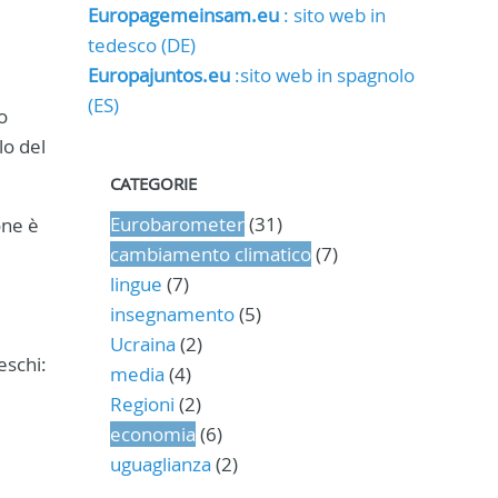
Europagemeinsam.eu
: sito web in
tedesco (DE)
Europajuntos.eu
:sito web in spagnolo
(ES)
o
lo del
CATEGORIE
Eurobarometer
(31)
one è
cambiamento climatico
(7)
lingue
(7)
insegnamento
(5)
Ucraina
(2)
eschi:
media
(4)
Regioni
(2)
economia
(6)
uguaglianza
(2)