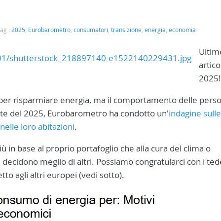
ag :
2025
,
Eurobarometro
,
consumatori
,
transizione
,
energia
,
economia
Ultim
artico
2025!
per risparmiare energia, ma il comportamento delle pers
tate del 2025, Eurobarometro ha condotto un'
indagine sulle
nelle loro abitazioni
.
in base al proprio portafoglio che alla cura del clima o
 decidono meglio di altri. Possiamo congratularci con i ted
o agli altri europei (vedi sotto).