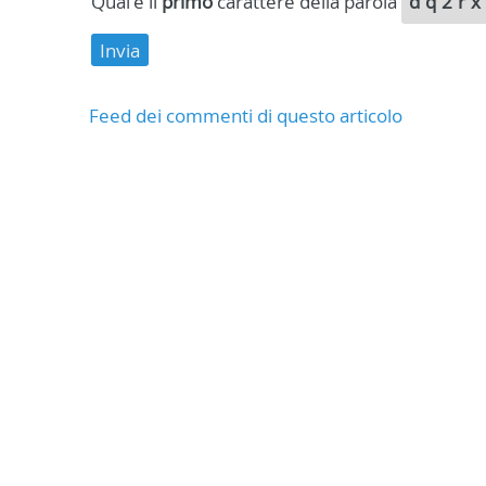
Qual'è il
primo
carattere della parola
dq2rx
Feed dei commenti di questo articolo