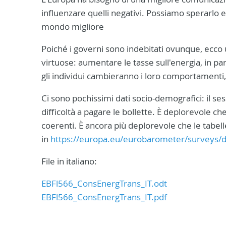
influenzare quelli negativi. Possiamo sperarlo
mondo migliore
Poiché i governi sono indebitati ovunque, ecco 
virtuose: aumentare le tasse sull'energia, in par
gli individui cambieranno i loro comportamenti
Ci sono pochissimi dati socio-demografici: il sess
difficoltà a pagare le bollette. È deplorevole ch
coerenti. È ancora più deplorevole che le tabelle
in
https://europa.eu/eurobarometer/surveys/d
File in italiano:
EBFl566_ConsEnergTrans_IT.odt
EBFl566_ConsEnergTrans_IT.pdf