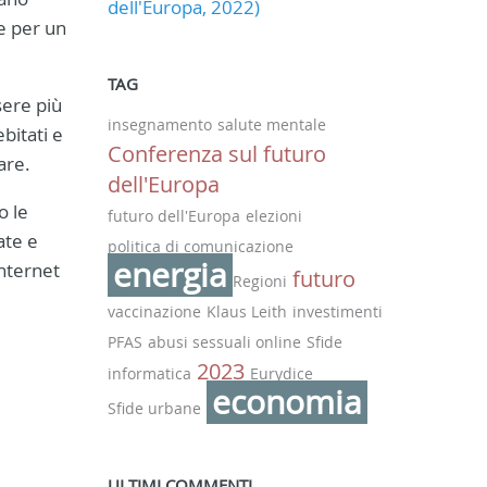
dell'Europa, 2022)
e per un
TAG
sere più
insegnamento
salute mentale
bitati e
Conferenza sul futuro
are.
dell'Europa
o le
futuro dell'Europa
elezioni
ate e
politica di comunicazione
energia
Internet
futuro
Regioni
vaccinazione
Klaus Leith
investimenti
PFAS
abusi sessuali online
Sfide
2023
informatica
Eurydice
economia
Sfide urbane
ULTIMI COMMENTI