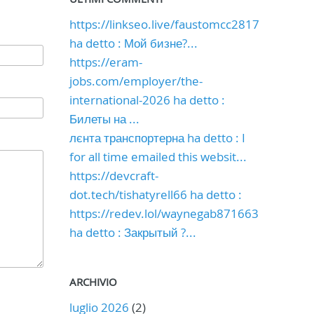
https://linkseo.live/faustomcc2817
ha detto : Мой бизне?...
https://eram-
jobs.com/employer/the-
international-2026 ha detto :
Билеты на ...
лєнта транспортерна ha detto : I
for all time emailed this websit...
https://devcraft-
dot.tech/tishatyrell66 ha detto :
https://redev.lol/waynegab871663
ha detto : Закрытый ?...
ARCHIVIO
luglio 2026
(2)