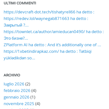
ULTIMI COMMENTI
https://devcraft-dot.tech/tishatyrell66 ha detto :
https://redev.lol/waynegab871663 ha detto :
Закрытый ?...
https://townlet.ca/author/amieducan0490/ ha detto :
Это бизне?...
ZPlatform AI ha detto : And it’s additionally one of ...
https://1xbetindirapkaz.com/ ha detto : Tətbiqi
yüklədikdən so...
ARCHIVIO
luglio 2026
(2)
febbraio 2026
(4)
gennaio 2026
(1)
novembre 2025
(4)